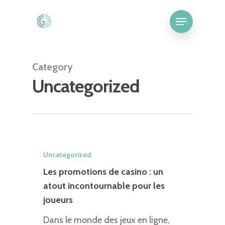
Category
Uncategorized
Uncategorized
Les promotions de casino : un
atout incontournable pour les
joueurs
Dans le monde des jeux en ligne,