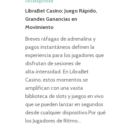
Uncategorized
LibraBet Casino: Juego Rápido,
Grandes Ganancias en
Movimiento
Breves ráfagas de adrenalina y
pagos instantáneos definen la
experiencia para los jugadores que
disfrutan de sesiones de
alta‑intensidad. En LibraBet
Casino, estos momentos se
amplifican con una vasta
biblioteca de slots y juegos en vivo
que se pueden lanzar en segundos
desde cualquier dispositivo.Por qué
los Jugadores de Ritmo…