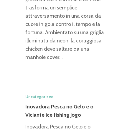
trasforma un semplice
attraversamento in una corsa da
cuore in gola contro il tempo e la
fortuna. Ambientato su una griglia
illuminata da neon, la coraggiosa
chicken deve saltare da una
manhole cover…
Uncategorized
Inovadora Pesca no Gelo e o
Viciante ice fishing jogo
Inovadora Pesca no Gelo e o