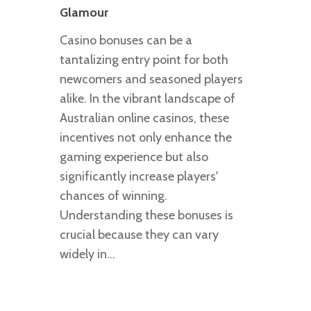
Glamour
Casino bonuses can be a
tantalizing entry point for both
newcomers and seasoned players
alike. In the vibrant landscape of
Australian online casinos, these
incentives not only enhance the
gaming experience but also
significantly increase players'
chances of winning.
Understanding these bonuses is
crucial because they can vary
widely in…